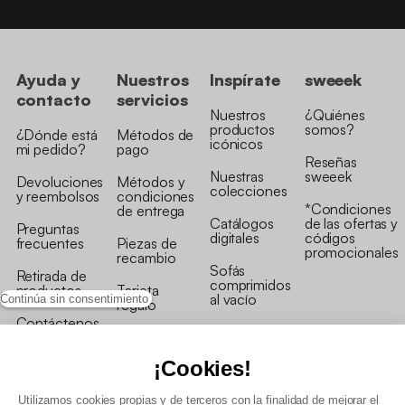
Ayuda y
Nuestros
Inspírate
sweeek
contacto
servicios
Nuestros
¿Quiénes
productos
somos?
¿Dónde está
Métodos de
icónicos
mi pedido?
pago
Reseñas
Nuestras
sweeek
Devoluciones
Métodos y
colecciones
y reembolsos
condiciones
*Condiciones
de entrega
Catálogos
de las ofertas y
Preguntas
digitales
códigos
frecuentes
Piezas de
promocionales
recambio
Sofás
Retirada de
comprimidos
productos
Tarjeta
al vacío
Continúa sin consentimiento
regalo
Contáctenos
Rebajas en
Programa
muebles
de fidelidad
¡Cookies!
Utilizamos cookies propias y de terceros con la finalidad de mejorar el