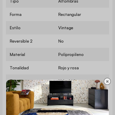
Tipo
Alfombras
Forma
Rectangular
Estilo
Vintage
Reversible 2
No
Material
Polipropileno
Tonalidad
Rojo y rosa
Tamaño
120 x 160 cm
✖
Altura del pelo
2 cm
Modelo
Tejido a máquina