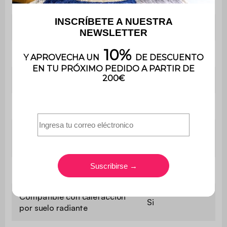
Densidad
2500 g/m²
Utilización
Interior
Peso
4,8 kg
Garantía
3 años
Uso doméstico
Uso
solamente
Lavable a máquina
No
Compatible con calefacción
Si
por suelo radiante