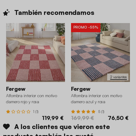
También
recomendamos
PROMO
-55%
2 variantes
Fergew
Fergew
Alfombra interior con motivo
Alfombra interior con motivo
damero rojo y rosa
damero azul y rosa
1 (1)
5 (1)
119,99 €
169,99 €
76,50 €
A los clientes que vieron este
producto también les gustó