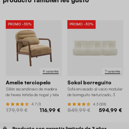
PROMO
-35%
PROMO
-30%
4 variantes
7 variantes
Amelie terciopelo
Sokol borreguito
Sillón escandinavo de madera
Sofá envasado al vacío modular
de hevea teñida de nogal y tela
de borreguito texturizado, 3
de terciopelo
plazas
4.7 (7)
4.3 (128)
179,99 €
116,99 €
849,99 €
594,99 €
Producto con garantía limitada de 3 años