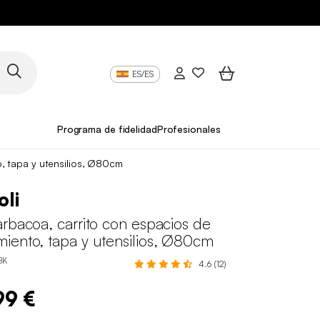
ES/ES
Programa de fidelidad
Profesionales
, tapa y utensilios, Ø80cm
li
rbacoa, carrito con espacios de
iento, tapa y utensilios, Ø80cm
BK
4.6 (12)
99 €