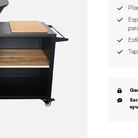
Pla
Esp
par
Esti
Tap
Gar
Ser
ayu