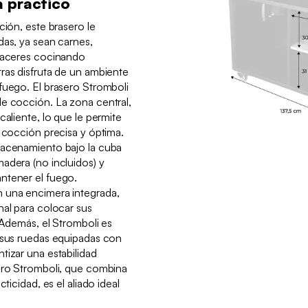
a práctico
ción, este brasero le
das, ya sean carnes,
placeres cocinando
ras disfruta de un ambiente
fuego. El brasero Stromboli
de cocción. La zona central,
caliente, lo que le permite
a cocción precisa y óptima.
macenamiento bajo la cuba
adera (no incluidos) y
ntener el fuego.
 una encimera integrada,
nal para colocar sus
. Además, el Stromboli es
a sus ruedas equipadas con
tizar una estabilidad
sero Stromboli, que combina
ticidad, es el aliado ideal