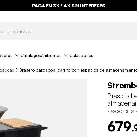
PAGA EN 3X / 4X SIN INTERESES
ductos
Catálogos
Ambientes
Colecciones
bacoas
Brasero barbacoa, carrito con espacios de almacenamiento
Strombo
Brasero ba
almacenam
FPBBQ804XLIDST
679
,