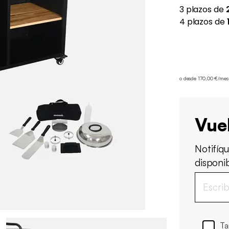
o desde 170,00 €/mes
Vue
Notifíq
disponi
Ta