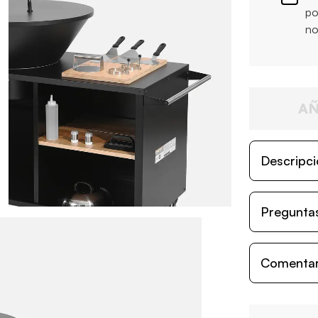
po
no
AÑ
Descripci
Preguntas
Comentari