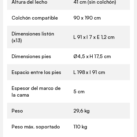
Altura del lecho
41 cm (sin colchón)
Colchón compatible
90 x 190 cm
Dimensiones listón
L 91 x l 7 x E 1,2 cm
(x13)
Dimensiones pies
Ø4,5 x H 17,5 cm
Espacio entre los pies
L 198 x l 91 cm
Espesor del marco de
5 cm
la cama
Peso
29,6 kg
Peso máx. soportado
110 kg