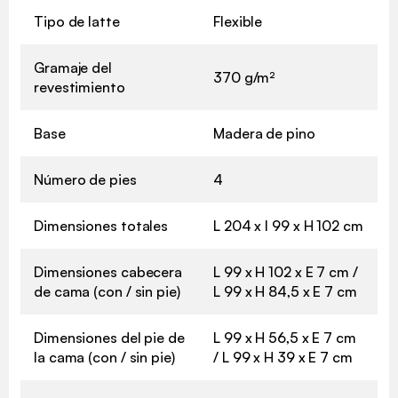
Tipo de latte
Flexible
Gramaje del
370 g/m²
revestimiento
Base
Madera de pino
Número de pies
4
Dimensiones totales
L 204 x l 99 x H 102 cm
Dimensiones cabecera
L 99 x H 102 x E 7 cm /
de cama (con / sin pie)
L 99 x H 84,5 x E 7 cm
Dimensiones del pie de
L 99 x H 56,5 x E 7 cm
la cama (con / sin pie)
/ L 99 x H 39 x E 7 cm