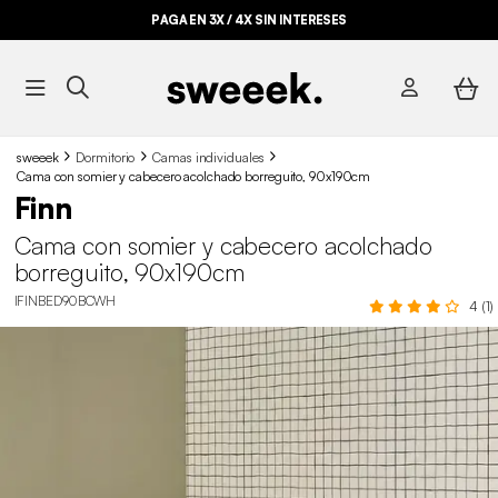
PAGA EN 3X / 4X SIN INTERESES
sweeek
Dormitorio
Camas individuales
Cama con somier y cabecero acolchado borreguito, 90x190cm
Finn
Cama con somier y cabecero acolchado
borreguito, 90x190cm
IFINBED90BCWH
4 (1)