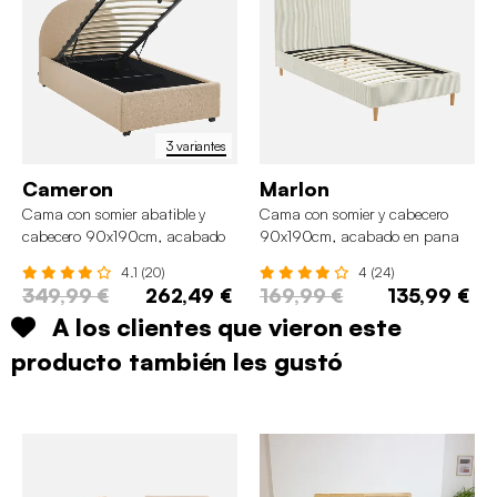
3 variantes
Cameron
Marlon
Cama con somier abatible y
Cama con somier y cabecero
cabecero 90x190cm, acabado
90x190cm, acabado en pana
en borreguito
fina
4.1 (20)
4 (24)
349,99 €
262,49 €
169,99 €
135,99 €
A los clientes que vieron este
producto también les gustó