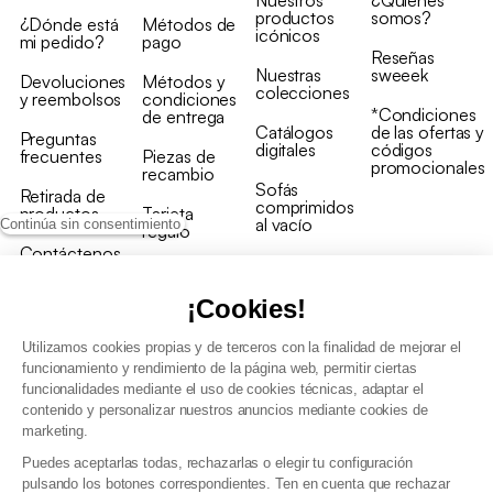
Nuestros
¿Quiénes
productos
somos?
¿Dónde está
Métodos de
icónicos
mi pedido?
pago
Reseñas
Nuestras
sweeek
Devoluciones
Métodos y
colecciones
y reembolsos
condiciones
*Condiciones
de entrega
Catálogos
de las ofertas y
Preguntas
digitales
códigos
frecuentes
Piezas de
promocionales
recambio
Sofás
Retirada de
comprimidos
productos
Tarjeta
al vacío
Continúa sin consentimiento
regalo
Contáctenos
Rebajas en
Programa
muebles
de fidelidad
¡Cookies!
Utilizamos cookies propias y de terceros con la finalidad de mejorar el
funcionamiento y rendimiento de la página web, permitir ciertas
funcionalidades mediante el uso de cookies técnicas, adaptar el
contenido y personalizar nuestros anuncios mediante cookies de
Condiciones generales de la venta
marketing.
Condiciones generales Programa de fidelidad
Puedes aceptarlas todas, rechazarlas o elegir tu configuración
Política de gestión de datos personales y cookies
pulsando los botones correspondientes. Ten en cuenta que rechazar
Condiciones generales de Venta Profesional