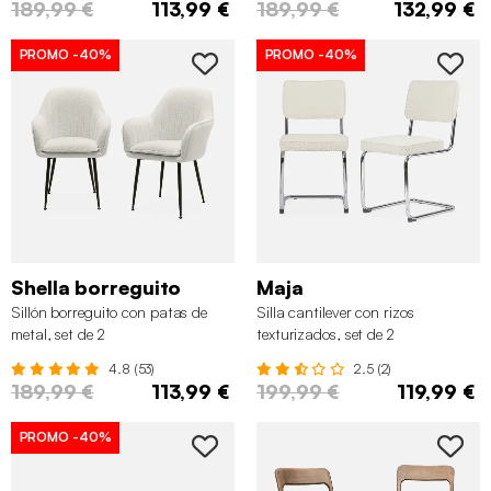
189,99 €
113,99 €
189,99 €
132,99 €
PROMO
-40%
PROMO
-40%
Shella borreguito
Maja
Sillón borreguito con patas de
Silla cantilever con rizos
metal, set de 2
texturizados, set de 2
4.8 (53)
2.5 (2)
189,99 €
113,99 €
199,99 €
119,99 €
PROMO
-40%