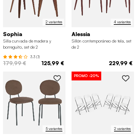
2 variantes
4 variantes
Sophia
Alessia
Silla curvada de madera y
Sillón contemporáneo de tela, set
borreguito, set de 2
de 2
3.3 (7)
179,99 €
125,99 €
229,99 €
PROMO
-20%
5 variantes
2 variantes