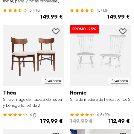
metal, pana y patas cromadas,
set de 2
3.4 (5)
4.7 (31)
149,99 €
149,99 €
PROMO
-25%
2 variantes
4 variantes
Théa
Romie
Silla vintage de madera de hevea
Silla de madera de hevea, set de 2
y borreguito, set de 2
4 (1)
4.5 (20)
179,99 €
149,99 €
112,49 €