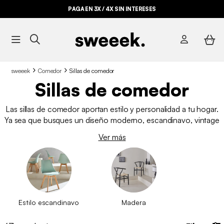
BYE BYE STOCK HASTA -70%*
sweeek
Comedor
Sillas de comedor
Sillas de comedor
Las sillas de comedor aportan estilo y personalidad a tu hogar.
Ya sea que busques un diseño moderno, escandinavo, vintage
o industrial, en nuestro catálogo encontrarás la opción ideal.
Ver más
Disponemos de una amplia variedad de modelos, colores y
materiales. Compra online tus sillas de comedor al mejor
precio y encuentra la opción perfecta para tu espacio.
Estilo escandinavo
Madera