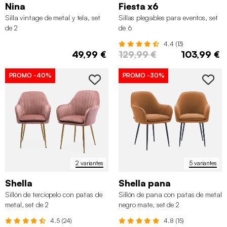
Nina
Fiesta x6
Silla vintage de metal y tela, set
Sillas plegables para eventos, set
de 2
de 6
4.4 (13)
49,99 €
129,99 €
103,99 €
PROMO
-40%
PROMO
-30%
2 variantes
5 variantes
Shella
Shella pana
Sillón de terciopelo con patas de
Sillón de pana con patas de metal
metal, set de 2
negro mate, set de 2
4.5 (24)
4.8 (15)