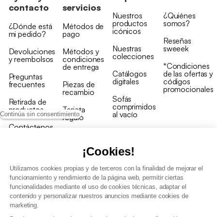
contacto
servicios
Nuestros
¿Quiénes
productos
somos?
¿Dónde está
Métodos de
icónicos
mi pedido?
pago
Reseñas
Nuestras
sweeek
Devoluciones
Métodos y
colecciones
y reembolsos
condiciones
*Condiciones
de entrega
Catálogos
de las ofertas y
Preguntas
digitales
códigos
frecuentes
Piezas de
promocionales
recambio
Sofás
Retirada de
comprimidos
productos
Tarjeta
al vacío
Continúa sin consentimiento
regalo
Contáctenos
Rebajas en
Programa
muebles
de fidelidad
¡Cookies!
Utilizamos cookies propias y de terceros con la finalidad de mejorar el
funcionamiento y rendimiento de la página web, permitir ciertas
funcionalidades mediante el uso de cookies técnicas, adaptar el
contenido y personalizar nuestros anuncios mediante cookies de
Condiciones generales de la venta
marketing.
Condiciones generales Programa de fidelidad