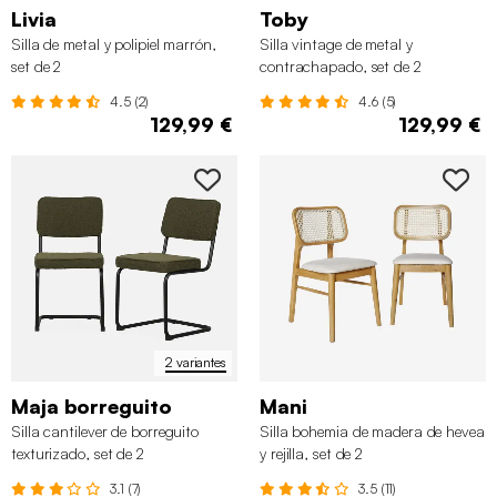
Livia
Toby
Silla de metal y polipiel marrón,
Silla vintage de metal y
set de 2
contrachapado, set de 2
4.5 (2)
4.6 (5)
129,99 €
129,99 €
2 variantes
Maja borreguito
Mani
Silla cantilever de borreguito
Silla bohemia de madera de hevea
texturizado, set de 2
y rejilla, set de 2
3.1 (7)
3.5 (11)