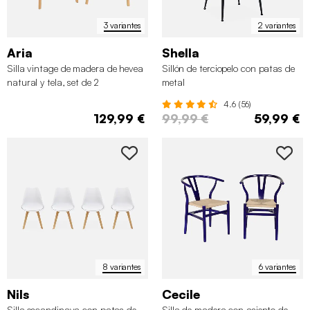
3 variantes
2 variantes
Aria
Shella
Silla vintage de madera de hevea
Sillón de terciopelo con patas de
natural y tela, set de 2
metal
4.6 (56)
129,99 €
99,99 €
59,99 €
8 variantes
6 variantes
Nils
Cecile
Silla escandinava con patas de
Silla de madera con asiento de