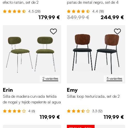
efecto ratán, set de 2
patas de metal negro, set de 4
4.5 (28)
4.4 (18)
179,99 €
349,99 €
244,99 €
2 variantes
5 variantes
Erin
Emy
Silla de madera curvada teñida
Sillas loop texturizada, set de 2
de nogal y tejido repelente al agua
, set de 2
4 (6)
3.3 (12)
119,99 €
119,99 €