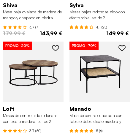
Shiva
Sylva
Mesa baja ovalada de madera de
Mesas bajas redondas nido con
mango y chapado en piedra
efecto roble, set de 2
3.7 (7)
4.1 (25)
179,99 €
143,99 €
149,99 €
PROMO
-20%
PROMO
-70%
Loft
Manado
Mesas de centro nido redondas
Mesa de centro cuadrada con
con efecto madera, set de 2
tablero doble efecto madera y
caña
3.7 (50)
5 (6)