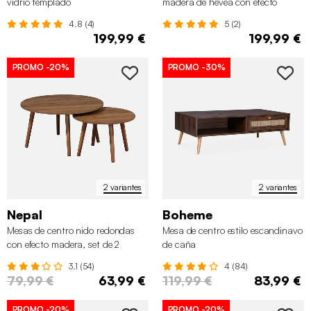
vidrio templado
madera de hevea con efecto
piedra
4.8 (4)
5 (2)
199,99 €
199,99 €
PROMO
-20%
PROMO
-30%
2 variantes
2 variantes
Nepal
Boheme
Mesas de centro nido redondas
Mesa de centro estilo escandinavo
con efecto madera, set de 2
de caña
3.1 (54)
4 (84)
79,99 €
63,99 €
119,99 €
83,99 €
PROMO
-20%
PROMO
-20%