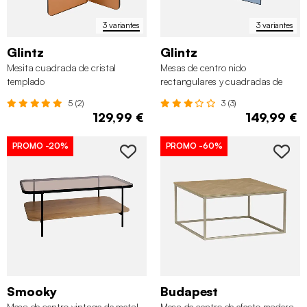
3 variantes
3 variantes
Glintz
Glintz
Mesita cuadrada de cristal
Mesas de centro nido
templado
rectangulares y cuadradas de
cristal templado, set de 2
5 (2)
3 (3)
129,99 €
149,99 €
PROMO
-20%
PROMO
-60%
Smooky
Budapest
Mesa de centro vintage de metal
Mesa de centro de efecto madera