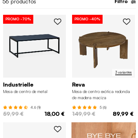
56
productos
Filtro
Nuestros productos cuentan con
3 años de garantía
.
PROMO
-70%
PROMO
-40%
3 variantes
Industrielle
Reva
Mesa de centro de metal
Mesa de centro exótica redonda
de madera maciza
4.6 (9)
5 (6)
59,99 €
18,00 €
149,99 €
89,99 €