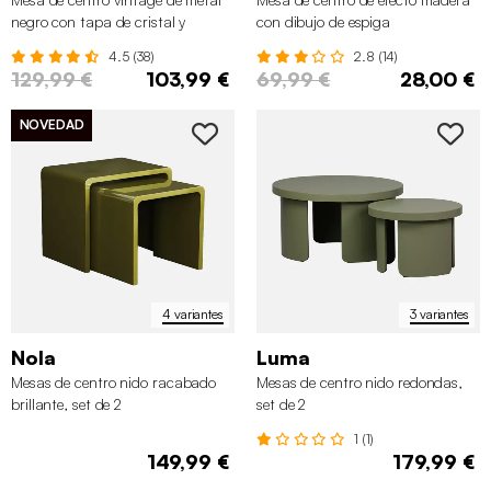
negro con tapa de cristal y
con dibujo de espiga
decoración de madera
4.5 (38)
2.8 (14)
129,99 €
103,99 €
69,99 €
28,00 €
NOVEDAD
4 variantes
3 variantes
Nola
Luma
Mesas de centro nido racabado
Mesas de centro nido redondas,
brillante, set de 2
set de 2
1 (1)
149,99 €
179,99 €