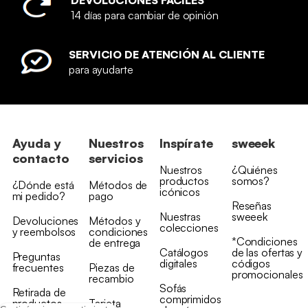
14 días para cambiar de opinión
SERVICIO DE ATENCIÓN AL CLIENTE
para ayudarte
Ayuda y
Nuestros
Inspírate
sweeek
contacto
servicios
Nuestros
¿Quiénes
productos
somos?
¿Dónde está
Métodos de
icónicos
mi pedido?
pago
Reseñas
Nuestras
sweeek
Devoluciones
Métodos y
colecciones
y reembolsos
condiciones
*Condiciones
de entrega
Catálogos
de las ofertas y
Preguntas
digitales
códigos
frecuentes
Piezas de
promocionales
recambio
Sofás
Retirada de
comprimidos
productos
Tarjeta