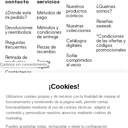
contacto
servicios
Nuestros
¿Quiénes
productos
somos?
¿Dónde está
Métodos de
icónicos
mi pedido?
pago
Reseñas
Nuestras
sweeek
Devoluciones
Métodos y
colecciones
y reembolsos
condiciones
*Condiciones
de entrega
Catálogos
de las ofertas y
Preguntas
digitales
códigos
frecuentes
Piezas de
promocionales
recambio
Sofás
Retirada de
comprimidos
productos
Tarjeta
al vacío
Continúa sin consentimiento
regalo
Contáctenos
Rebajas en
Programa
muebles
de fidelidad
¡Cookies!
Utilizamos cookies propias y de terceros con la finalidad de mejorar el
funcionamiento y rendimiento de la página web, permitir ciertas
funcionalidades mediante el uso de cookies técnicas, adaptar el
contenido y personalizar nuestros anuncios mediante cookies de
Condiciones generales de la venta
marketing.
Condiciones generales Programa de fidelidad
Puedes aceptarlas todas, rechazarlas o elegir tu configuración