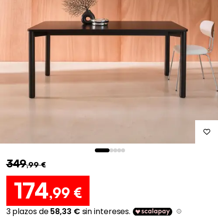
349
,99 €
174
,99 €