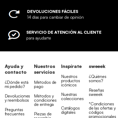
DEVOLUCIONES FÁCILES
14 días para cambiar de opinión
SERVICIO DE ATENCIÓN AL CLIENTE
para ayudarte
Ayuda y
Nuestros
Inspírate
sweeek
contacto
servicios
Nuestros
¿Quiénes
productos
somos?
¿Dónde está
Métodos de
icónicos
mi pedido?
pago
Reseñas
Nuestras
sweeek
Devoluciones
Métodos y
colecciones
y reembolsos
condiciones
*Condiciones
de entrega
Catálogos
de las ofertas y
Preguntas
digitales
códigos
frecuentes
Piezas de
promocionales
recambio