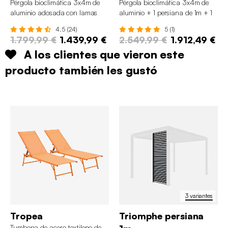
Pérgola bioclimática 3x4m de
Pérgola bioclimática 3x4m de
aluminio adosada con lamas
aluminio + 1 persiana de 1m + 1
orientables
persiana de 1.3m
4.5 (24)
5 (1)
1.799,99 €
1.439,99 €
2.549,99 €
1.912,49 €
A los clientes que vieron este
producto también les gustó
3 variantes
Tropea
Triomphe persiana
Tumbona de acero textileno de