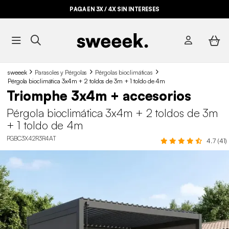
PAGA EN 3X / 4X SIN INTERESES
sweeek
Parasoles y Pérgolas
Pérgolas bioclimáticas
Pérgola bioclimática 3x4m + 2 toldos de 3m + 1 toldo de 4m
Triomphe 3x4m + accesorios
Pérgola bioclimática 3x4m + 2 toldos de 3m
+ 1 toldo de 4m
PGBC3X42R3R4AT
4.7 (41)