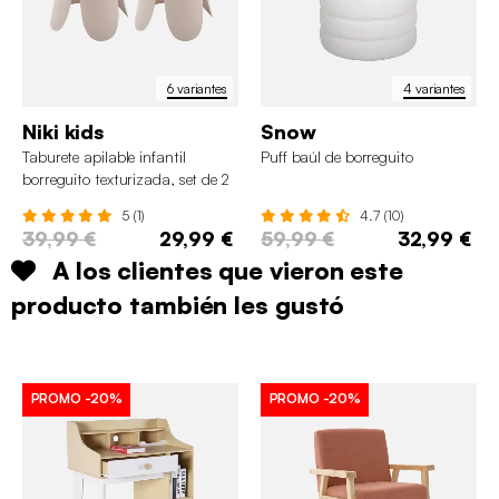
6 variantes
4 variantes
Niki kids
Snow
Taburete apilable infantil
Puff baúl de borreguito
borreguito texturizada, set de 2
5 (1)
4.7 (10)
39,99 €
29,99 €
59,99 €
32,99 €
A los clientes que vieron este
producto también les gustó
PROMO
-20%
PROMO
-20%