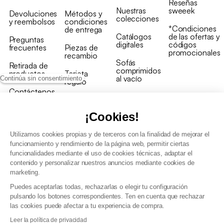
Reseñas
Nuestras
sweeek
Devoluciones
Métodos y
colecciones
y reembolsos
condiciones
*Condiciones
de entrega
Catálogos
de las ofertas y
Preguntas
digitales
códigos
frecuentes
Piezas de
promocionales
recambio
Sofás
Retirada de
comprimidos
productos
Tarjeta
al vacío
Continúa sin consentimiento
regalo
Contáctenos
Rebajas en
Programa
muebles
de fidelidad
¡Cookies!
Utilizamos cookies propias y de terceros con la finalidad de mejorar el
funcionamiento y rendimiento de la página web, permitir ciertas
funcionalidades mediante el uso de cookies técnicas, adaptar el
contenido y personalizar nuestros anuncios mediante cookies de
Condiciones generales de la venta
marketing.
Condiciones generales Programa de fidelidad
Puedes aceptarlas todas, rechazarlas o elegir tu configuración
Política de gestión de datos personales y cookies
pulsando los botones correspondientes. Ten en cuenta que rechazar
Condiciones generales de Venta Profesional
las cookies puede afectar a tu experiencia de compra.
Declaración de accesibilidad
Leer la política de privacidad