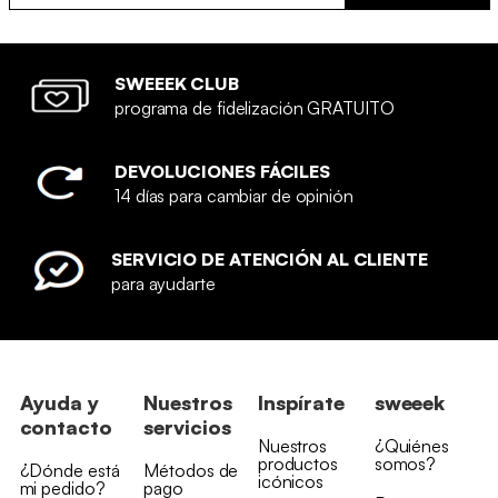
SWEEEK CLUB
programa de fidelización GRATUITO
DEVOLUCIONES FÁCILES
14 días para cambiar de opinión
SERVICIO DE ATENCIÓN AL CLIENTE
para ayudarte
Ayuda y
Nuestros
Inspírate
sweeek
contacto
servicios
Nuestros
¿Quiénes
productos
somos?
¿Dónde está
Métodos de
icónicos
mi pedido?
pago