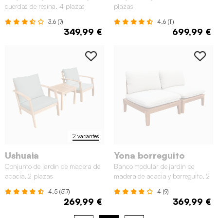
cuerdas de resina, 4 plazas
plazas
3.6 (7)
4.6 (11)
349,99 €
699,99 €
2 variantes
Ushuaia
Yona borreguito
Conjunto de jardín de madera de
Banco modular de jardín de
acacia, 2 plazas
madera de acacia y borreguito, 2
plazas
4.5 (517)
4 (9)
269,99 €
369,99 €