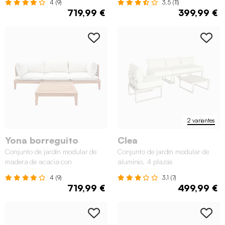
4 (9)
3.5 (11)
719,99 €
399,99 €
2 variantes
Yona borreguito
Clea
Conjunto de jardín modular de
Conjunto de jardín modular de
madera de acacia con
aluminio, 4 plazas
reposabrazos, 3 plazas
4 (9)
3.1 (7)
719,99 €
499,99 €