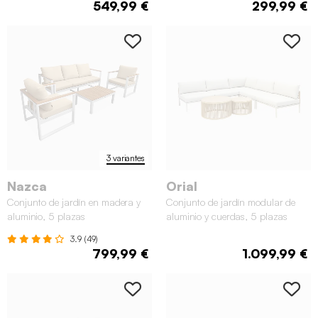
549,99 €
299,99 €
3 variantes
Nazca
Orial
Conjunto de jardín en madera y
Conjunto de jardín modular de
aluminio, 5 plazas
aluminio y cuerdas, 5 plazas
3.9 (49)
799,99 €
1.099,99 €