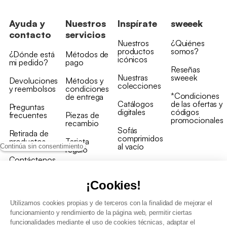
Ayuda y
Nuestros
Inspírate
sweeek
contacto
servicios
Nuestros
¿Quiénes
productos
somos?
¿Dónde está
Métodos de
icónicos
mi pedido?
pago
Reseñas
Nuestras
sweeek
Devoluciones
Métodos y
colecciones
y reembolsos
condiciones
*Condiciones
de entrega
Catálogos
de las ofertas y
Preguntas
digitales
códigos
frecuentes
Piezas de
promocionales
recambio
Sofás
Retirada de
comprimidos
productos
Tarjeta
al vacío
Continúa sin consentimiento
regalo
Contáctenos
Rebajas en
Programa
muebles
de fidelidad
¡Cookies!
Utilizamos cookies propias y de terceros con la finalidad de mejorar el
funcionamiento y rendimiento de la página web, permitir ciertas
funcionalidades mediante el uso de cookies técnicas, adaptar el