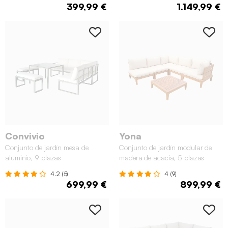
399,99 €
1.149,99 €
Convivio
Yona
Conjunto de jardín mesa de
Conjunto de jardín modular de
aluminio, 9 plazas
madera de acacia, 5 plazas
4.2 (5)
4 (9)
699,99 €
899,99 €