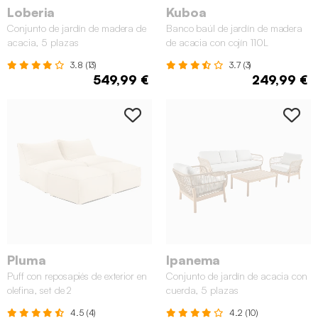
Loberia
Kuboa
Conjunto de jardín de madera de
Banco baúl de jardín de madera
acacia, 5 plazas
de acacia con cojín 110L
3.8 (13)
3.7 (3)
549,99 €
249,99 €
Pluma
Ipanema
Puff con reposapiés de exterior en
Conjunto de jardín de acacia con
olefina, set de 2
cuerda, 5 plazas
4.5 (4)
4.2 (10)