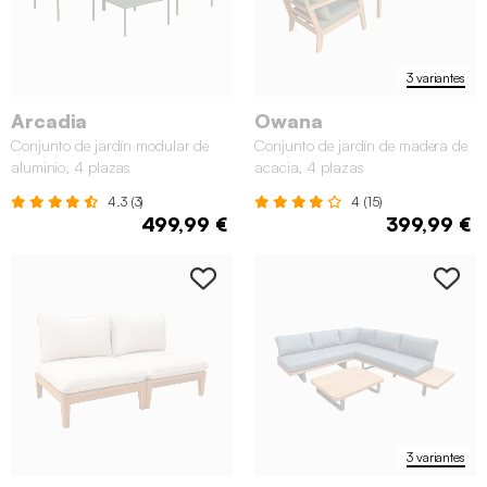
3 variantes
Arcadia
Owana
Conjunto de jardín modular de
Conjunto de jardín de madera de
aluminio, 4 plazas
acacia, 4 plazas
4.3 (3)
4 (15)
499,99 €
399,99 €
3 variantes