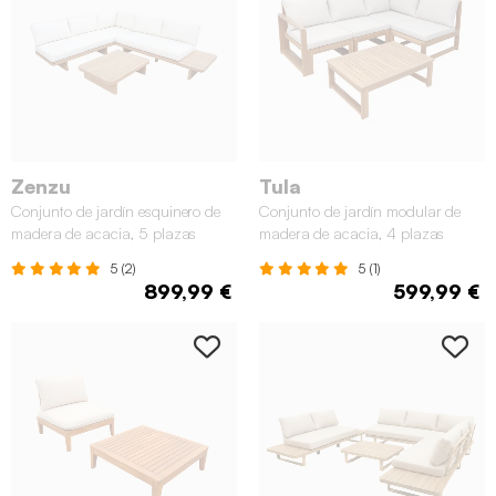
Zenzu
Tula
Conjunto de jardín esquinero de
Conjunto de jardín modular de
madera de acacia, 5 plazas
madera de acacia, 4 plazas
5 (2)
5 (1)
899,99 €
599,99 €