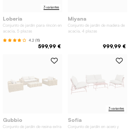
3 variantes
Loberia
Miyana
Conjunto de jardín para rincón en
Conjunto de jardín de madera de
acacia, 5 plazas
acacia, 4 plazas
4.2 (15)
599,99 €
999,99 €
3 variantes
Gubbio
Sofia
Conjunto de jardín de resina extra
Conjunto de jardín en acero y