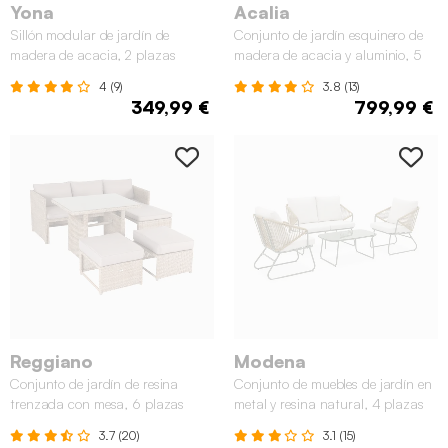
Yona
Acalia
Sillón modular de jardín de
Conjunto de jardín esquinero de
madera de acacia, 2 plazas
madera de acacia y aluminio, 5
plazas
4 (9)
3.8 (13)
349,99 €
799,99 €
Reggiano
Modena
Conjunto de jardín de resina
Conjunto de muebles de jardín en
trenzada con mesa, 6 plazas
metal y resina natural, 4 plazas
3.7 (20)
3.1 (15)