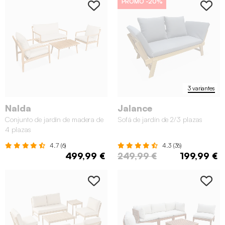
PROMO
-20%
3 variantes
Nalda
Jalance
Conjunto de jardín de madera de
Sofá de jardín de 2/3 plazas
4 plazas
4.7 (6)
4.3 (36)
499,99 €
249,99 €
199,99 €