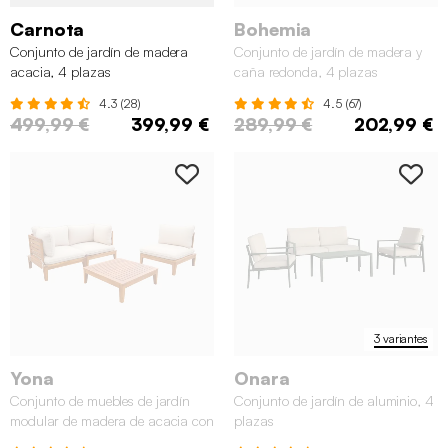
Carnota
Bohemia
Conjunto de jardín de madera
Conjunto de jardín de madera y
acacia, 4 plazas
caña redonda, 4 plazas
4.3 (28)
4.5 (67)
499,99 €
399,99 €
289,99 €
202,99 €
3 variantes
Yona
Onara
Conjunto de muebles de jardín
Conjunto de jardín de aluminio, 4
modular de madera de acacia con
plazas
reposabrazos, 3 plazas