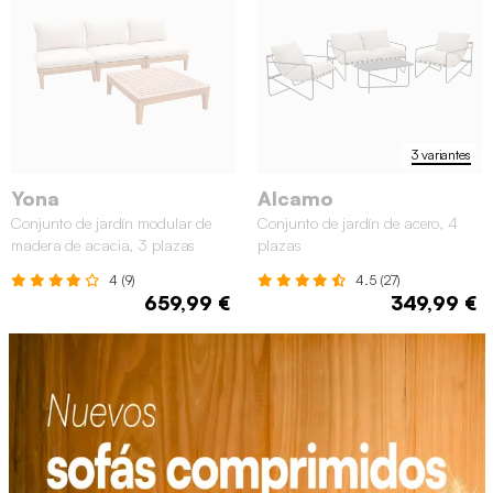
3 variantes
Yona
Alcamo
Conjunto de jardín modular de
Conjunto de jardín de acero, 4
madera de acacia, 3 plazas
plazas
4 (9)
4.5 (27)
659,99 €
349,99 €