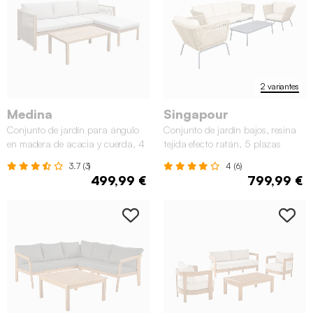
2 variantes
Medina
Singapour
Conjunto de jardín para ángulo
Conjunto de jardín bajos, resina
en madera de acacia y cuerda, 4
tejida efecto ratán, 5 plazas
plazas
3.7 (3)
4 (6)
499,99 €
799,99 €