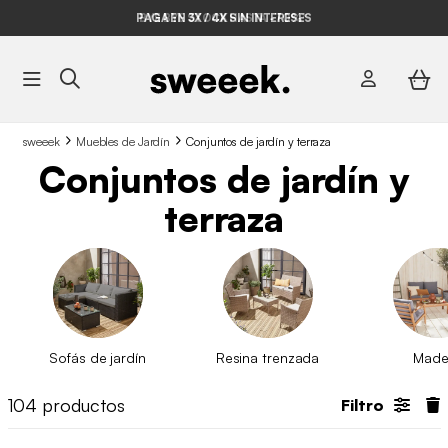
BYE BYE STOCK HASTA -70%*
sweeek
Muebles de Jardín
Conjuntos de jardín y terraza
Conjuntos de jardín y
terraza
Sofás de jardín
Resina trenzada
Made
104
productos
Filtro