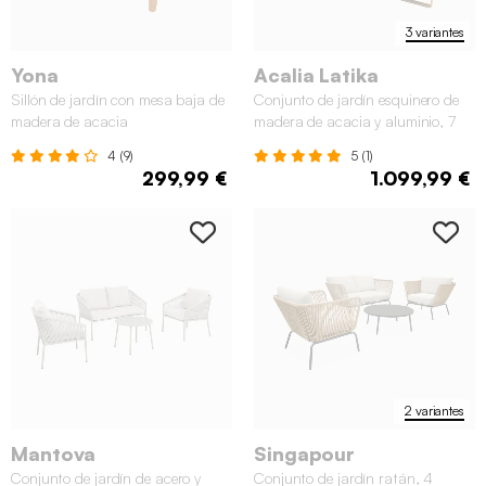
3 variantes
Yona
Acalia Latika
Sillón de jardín con mesa baja de
Conjunto de jardín esquinero de
madera de acacia
madera de acacia y aluminio, 7
plazas
4 (9)
5 (1)
299,99 €
1.099,99 €
2 variantes
Mantova
Singapour
Conjunto de jardín de acero y
Conjunto de jardín ratán, 4