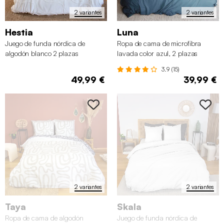
2 variantes
2 variantes
Hestia
Luna
Juego de funda nórdica de
Ropa de cama de microfibra
algodón blanco 2 plazas
lavada color azul, 2 plazas
3.9 (15)
49,99 €
39,99 €
2 variantes
2 variantes
Taya
Skala
Ropa de cama de algodón
Juego de funda nórdica de