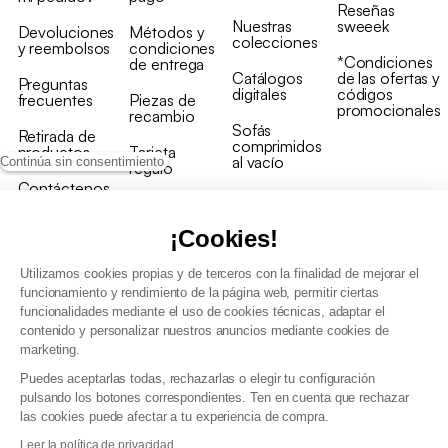
Reseñas
Nuestras
sweeek
Devoluciones
Métodos y
colecciones
y reembolsos
condiciones
*Condiciones
de entrega
Catálogos
de las ofertas y
Preguntas
digitales
códigos
frecuentes
Piezas de
promocionales
recambio
Sofás
Retirada de
comprimidos
productos
Tarjeta
al vacío
Continúa sin consentimiento
regalo
Contáctenos
Rebajas en
Programa
muebles
de fidelidad
¡Cookies!
Utilizamos cookies propias y de terceros con la finalidad de mejorar el
funcionamiento y rendimiento de la página web, permitir ciertas
funcionalidades mediante el uso de cookies técnicas, adaptar el
contenido y personalizar nuestros anuncios mediante cookies de
Condiciones generales de la venta
marketing.
Condiciones generales Programa de fidelidad
Puedes aceptarlas todas, rechazarlas o elegir tu configuración
Política de gestión de datos personales y cookies
pulsando los botones correspondientes. Ten en cuenta que rechazar
Condiciones generales de Venta Profesional
las cookies puede afectar a tu experiencia de compra.
Declaración de accesibilidad
Leer la política de privacidad