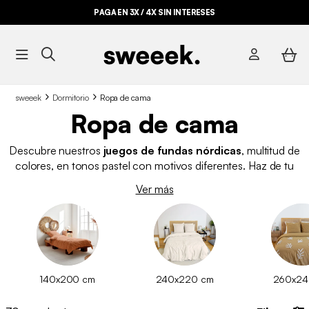
PAGA EN 3X / 4X SIN INTERESES
sweeek
Dormitorio
Ropa de cama
Ropa de cama
Descubre nuestros
juegos de fundas nórdicas
, multitud de
colores, en tonos pastel con motivos diferentes. Haz de tu
habitación un lugar único y original, porque, ¿A quién no le
Ver más
gusta salir de la monotonía y tener un espacio cálido y
acogedor? Encuentra la funda nórdica de algodón que más te
guste en nuestra web.
140x200 cm
240x220 cm
260x24