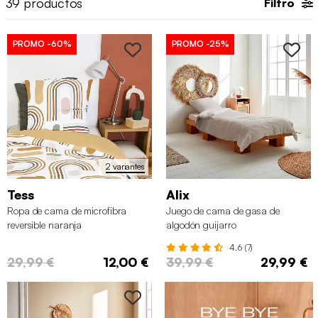
39
productos
Filtro
PROMO
-60%
PROMO
-25%
2 variantes
Tess
Alix
Ropa de cama de microfibra
Juego de cama de gasa de
reversible naranja
algodón guijarro
4.6 (7)
29,99 €
12,00 €
39,99 €
29,99 €