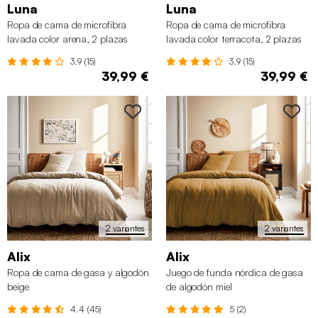
Luna
Luna
Ropa de cama de microfibra
Ropa de cama de microfibra
lavada color arena, 2 plazas
lavada color terracota, 2 plazas
3.9 (15)
3.9 (15)
39,99 €
39,99 €
✖
2 variantes
2 variantes
Alix
Alix
Ropa de cama de gasa y algodón
Juego de funda nórdica de gasa
beige
de algodón miel
4.4 (45)
5 (2)