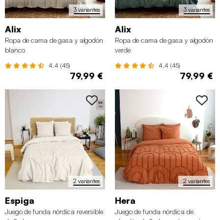
3 variantes
3 variantes
Alix
Alix
Ropa de cama de gasa y algodón
Ropa de cama de gasa y algodón
blanco
verde
4.4 (45)
4.4 (45)
79,99 €
79,99 €
2 variantes
2 variantes
Espiga
Hera
Juego de funda nórdica reversible
Juego de funda nórdica de