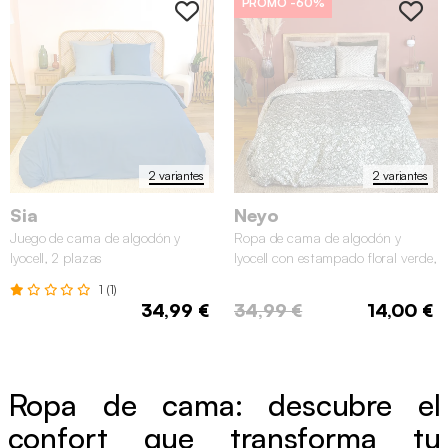
PROMO
-60%
2 variantes
2 variantes
Sia
Neyo
Juego de cama de algodón y
Ropa de cama de algodón y
lyocell, 2 plazas
lyocell con estampado floral verde,
2 plazas
1 (1)
34,99 €
34,99 €
14,00 €
Ropa de cama: descubre el
confort que transforma tu