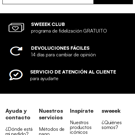
SWEEEK CLUB
programa de fidelización GRATUITO
DEVOLUCIONES FÁCILES
14 días para cambiar de opinión
SERVICIO DE ATENCIÓN AL CLIENTE
para ayudarte
Ayuda y
Nuestros
Inspírate
sweeek
contacto
servicios
Nuestros
¿Quiénes
productos
somos?
¿Dónde está
Métodos de
icónicos
mi pedido?
pago