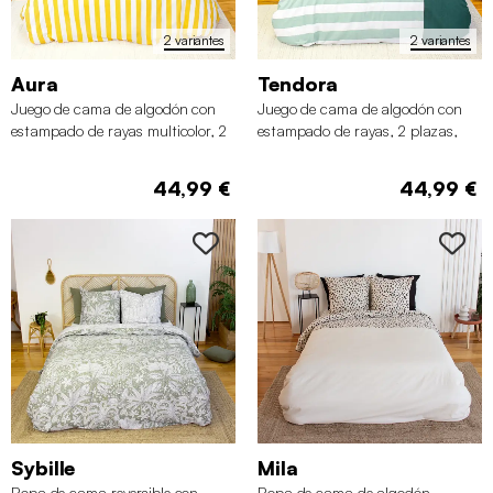
2 variantes
2 variantes
Aura
Tendora
Juego de cama de algodón con
Juego de cama de algodón con
estampado de rayas multicolor, 2
estampado de rayas, 2 plazas,
plazas
blanco y verde
44,99 €
44,99 €
Sybille
Mila
Ropa de cama reversible con
Ropa de cama de algodón